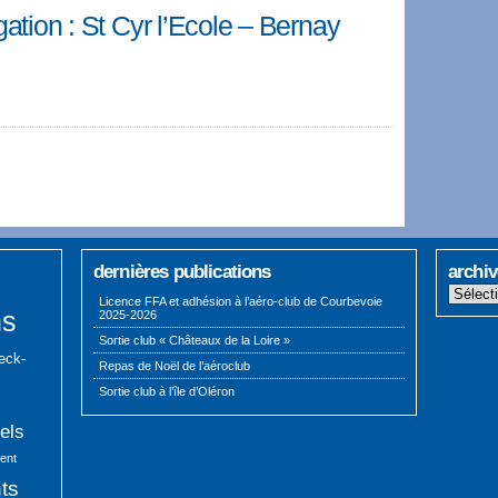
ation : St Cyr l’Ecole – Bernay
dernières publications
archi
Archives
Licence FFA et adhésion à l’aéro-club de Courbevoie
ns
2025-2026
Sortie club « Châteaux de la Loire »
eck-
Repas de Noël de l’aéroclub
Sortie club à l’île d’Oléron
els
ment
ts