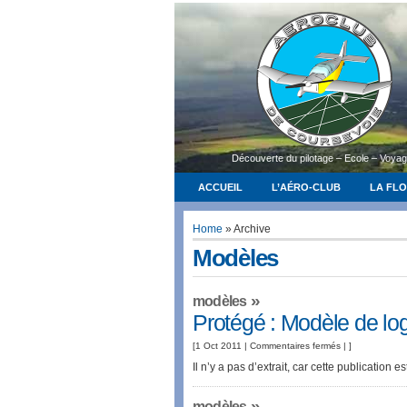
Découverte du pilotage – Ecole – Voya
ACCUEIL
L’AÉRO-CLUB
LA FL
Home
» Archive
Modèles
»
modèles
Protégé : Modèle de log
sur
[1 Oct 2011 |
Commentaires fermés
| ]
Protégé :
Il n’y a pas d’extrait, car cette publication e
Modèle
»
de
modèles