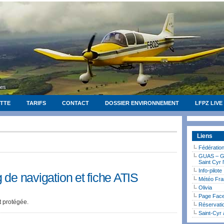
ges
OTTE
TARIFS
CONTACT
DOSSIER ENVIRONNEMENT
LFPZ LIVE
Liens
Fédératio
GUAS – Gr
Saint Cyr 
Info-pilote
 de navigation et fiche ATIS
Météo Fra
Olivia
Page Face
st protégée.
Réservati
Saint-Cyr 