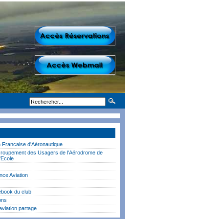
n Francaise d'Aéronautique
oupement des Usagers de l'Aérodrome de
l'Ecole
nce Aviation
book du club
ons
aviation partage