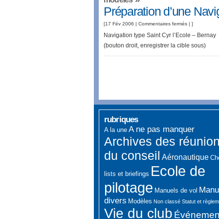
Préparation d’une Navig
log
de
sur
[17 Fév 2006 |
Commentaires fermés
| ]
navigation
Préparation
Navigation type Saint Cyr l’Ecole – Bernay
et
d’une
(bouton droit, enregistrer la cible sous)
fiche
Navigation
ATIS
:
St
Cyr
l’Ecole
–
Bernay
rubriques
A ne pas manquer
A la une
Archives des réunio
du conseil
Aéronautique
Ch
Ecole de
lists et briefings
pilotage
Manu
Manuels de vol
divers
Modèles
Non classé
Statut et règle
Vie du club
Événemen