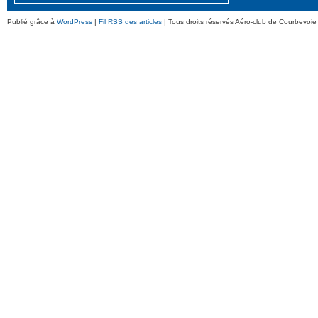
Publié grâce à
WordPress
|
Fil RSS des articles
| Tous droits réservés Aéro-club de Courbevoie