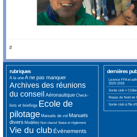
#
rubriques
dernières pub
A ne pas manquer
A la une
Licence FFA et adh
Archives des réunions
2025-2026
Sortie club « Châte
du conseil
Aéronautique
Check-
Repas de Noël de l
Ecole de
Sortie club à l’île d
lists et briefings
pilotage
Manuels
Manuels de vol
divers
Modèles
Non classé
Statut et règlement
Vie du club
Événements