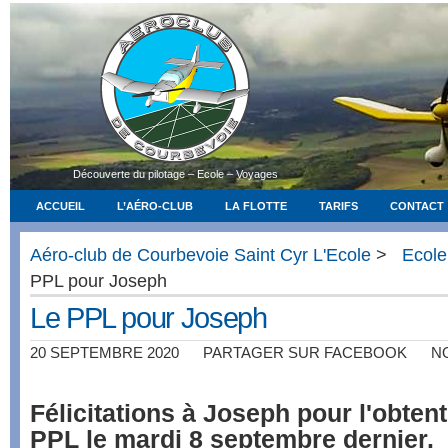
Découverte du pilotage – Ecole – Voyages
ACCUEIL
L’AÉRO-CLUB
LA FLOTTE
TARIFS
CONTACT
Aéro-club de Courbevoie Saint Cyr L'Ecole
>
Ecole
PPL pour Joseph
Le PPL pour Joseph
20 SEPTEMBRE 2020
PARTAGER SUR FACEBOOK
N
Félicitations à Joseph pour l'obten
PPL le mardi 8 septembre dernier.