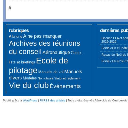
#
rubriques
dernières pub
A ne pas manquer
A la une
Licence FFA et adh
Archives des réunions
2025-2026
Sortie club « Châte
du conseil
Aéronautique
Check-
Repas de Noël de l
Ecole de
Sortie club à l’île d
lists et briefings
pilotage
Manuels
Manuels de vol
divers
Modèles
Non classé
Statut et règlement
Vie du club
Événements
Publié grâce à
WordPress
|
Fil RSS des articles
| Tous droits réservés Aéro-club de Courbevoie