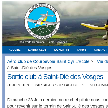
Découverte du pilotage – Ecole – Voyages
ACCUEIL
L’AÉRO-CLUB
LA FLOTTE
TARIFS
CONTACT
Aéro-club de Courbevoie Saint Cyr L'Ecole
>
Vie d
à Saint-Dié des Vosges
Sortie club à Saint-Dié des Vosges
30 JUIN 2019
PARTAGER SUR FACEBOOK
NO COMM
Dimanche 23 Juin dernier, notre chef pilote nous conv
pour revenir sur le terrain de Saint-Dié des Vosges su