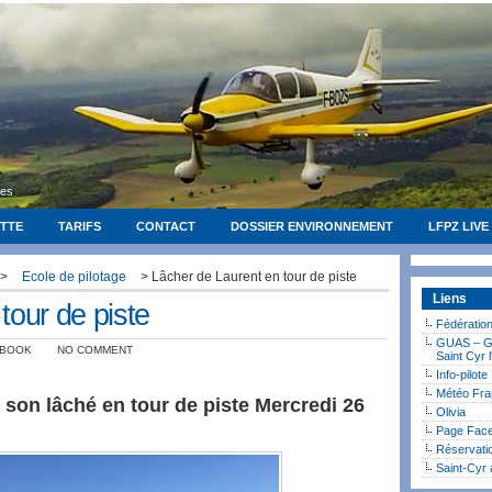
ges
OTTE
TARIFS
CONTACT
DOSSIER ENVIRONNEMENT
LFPZ LIVE
>
Ecole de pilotage
> Lâcher de Laurent en tour de piste
Liens
tour de piste
Fédératio
GUAS – Gr
EBOOK
NO COMMENT
Saint Cyr 
Info-pilote
Météo Fra
r son lâché en tour de piste Mercredi 26
Olivia
Page Face
Réservati
Saint-Cyr 