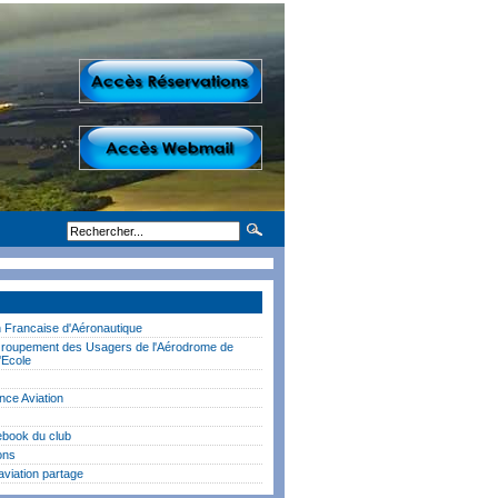
n Francaise d'Aéronautique
oupement des Usagers de l'Aérodrome de
l'Ecole
nce Aviation
book du club
ons
aviation partage