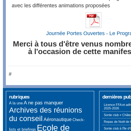
avec les différentes animations proposées
Journée Portes Ouvertes - Le Pro
Merci à tous d'être venus nombr
à l'occasion de cette manifes
#
rubriques
dernières pub
A ne pas manquer
A la une
Licence FFA et adh
Archives des réunions
2025-2026
Sortie club « Châte
du conseil
Aéronautique
Check-
Repas de Noël de l
Ecole de
Sortie club à l’île d
lists et briefings