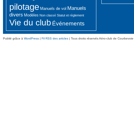
pilotage
Manuels
Manuels de vol
divers
Modèles
Non classé
Statut et règlement
Vie du club
Événements
Publié grâce à
WordPress
|
Fil RSS des articles
| Tous droits réservés Aéro-club de Courbevoie