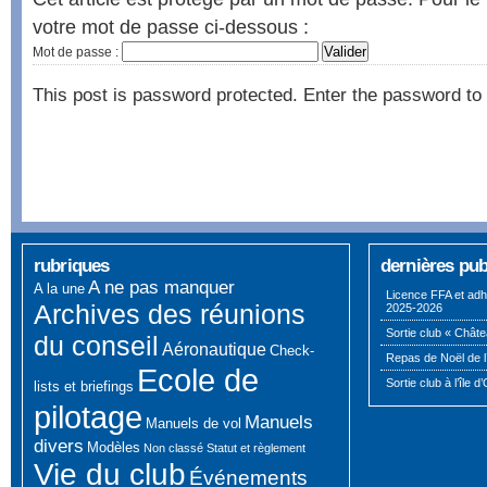
votre mot de passe ci-dessous :
Mot de passe :
This post is password protected. Enter the password t
rubriques
dernières pub
A ne pas manquer
A la une
Licence FFA et adh
Archives des réunions
2025-2026
Sortie club « Châte
du conseil
Aéronautique
Check-
Repas de Noël de l
Ecole de
Sortie club à l’île d
lists et briefings
pilotage
Manuels
Manuels de vol
divers
Modèles
Non classé
Statut et règlement
Vie du club
Événements