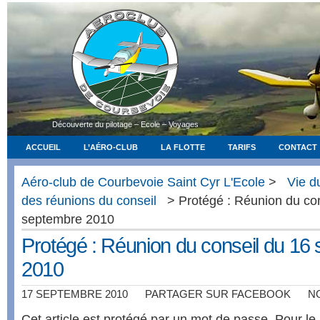
Découverte du pilotage – Ecole – Voyages
ACCUEIL
L’AÉRO-CLUB
LA FLOTTE
TARIFS
CONTACT
Aéro-club de Courbevoie Saint Cyr L'Ecole
>
Vie d
des réunions du conseil
> Protégé : Réunion du con
septembre 2010
Protégé : Réunion du conseil du 16
2010
17 SEPTEMBRE 2010
PARTAGER SUR FACEBOOK
N
Cet article est protégé par un mot de passe. Pour le li