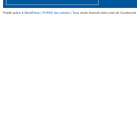
Publié grâce à
WordPress
|
Fil RSS des articles
| Tous droits réservés Aéro-club de Courbevoie