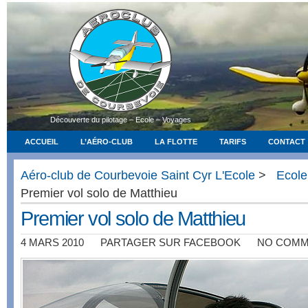
Découverte du pilotage – Ecole – Voyages
ACCUEIL
L’AÉRO-CLUB
LA FLOTTE
TARIFS
CONTACT
Aéro-club de Courbevoie Saint Cyr L'Ecole
>
Ecole
Premier vol solo de Matthieu
Premier vol solo de Matthieu
4 MARS 2010
PARTAGER SUR FACEBOOK
NO COM