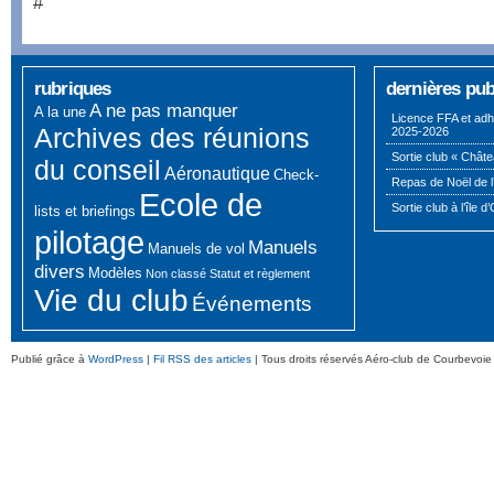
#
rubriques
dernières pub
A ne pas manquer
A la une
Licence FFA et adh
Archives des réunions
2025-2026
Sortie club « Châte
du conseil
Aéronautique
Check-
Repas de Noël de l
Ecole de
Sortie club à l’île d
lists et briefings
pilotage
Manuels
Manuels de vol
divers
Modèles
Non classé
Statut et règlement
Vie du club
Événements
Publié grâce à
WordPress
|
Fil RSS des articles
| Tous droits réservés Aéro-club de Courbevoie