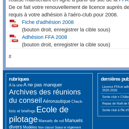
De ce fait votre renouvellement de licence auprès de
requis à votre adhésion à l'aéro-club pour 2008.
Fiche d'adhésion 2008
(bouton droit, enregistrer la cible sous)
Adhésion FFA 2008
(bouton droit, enregistrer la cible sous)
#
rubriques
dernières pub
A ne pas manquer
A la une
Licence FFA et adh
Archives des réunions
2025-2026
Sortie club « Châte
du conseil
Aéronautique
Check-
Repas de Noël de l
Ecole de
Sortie club à l’île d
lists et briefings
pilotage
Manuels
Manuels de vol
divers
Modèles
Non classé
Statut et règlement