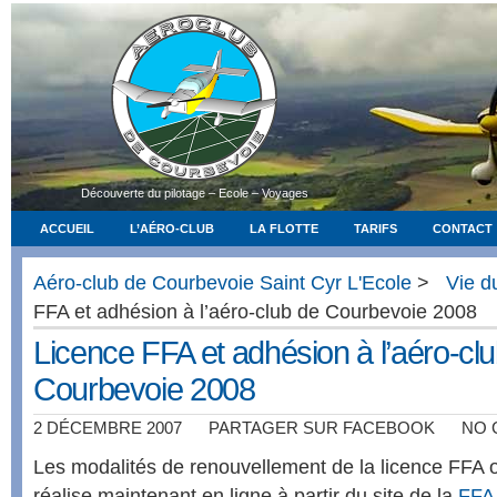
Découverte du pilotage – Ecole – Voyages
ACCUEIL
L’AÉRO-CLUB
LA FLOTTE
TARIFS
CONTACT
Aéro-club de Courbevoie Saint Cyr L'Ecole
>
Vie d
FFA et adhésion à l’aéro-club de Courbevoie 2008
Licence FFA et adhésion à l’aéro-cl
Courbevoie 2008
2 DÉCEMBRE 2007
PARTAGER SUR FACEBOOK
NO 
Les modalités de renouvellement de la licence FFA 
réalise maintenant en ligne à partir du site de la
FFA