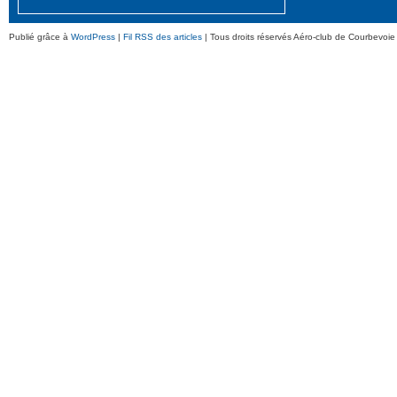
Publié grâce à
WordPress
|
Fil RSS des articles
| Tous droits réservés Aéro-club de Courbevoie