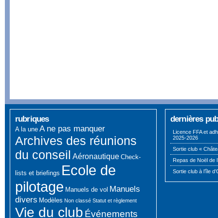
rubriques
dernières pub
A ne pas manquer
A la une
Licence FFA et adh
Archives des réunions
2025-2026
Sortie club « Châte
du conseil
Aéronautique
Check-
Repas de Noël de l
Ecole de
Sortie club à l’île d
lists et briefings
pilotage
Manuels
Manuels de vol
divers
Modèles
Non classé
Statut et règlement
Vie du club
Événements