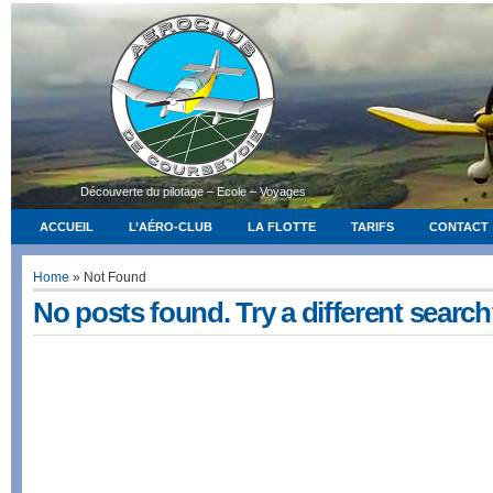
Découverte du pilotage – Ecole – Voyages
ACCUEIL
L’AÉRO-CLUB
LA FLOTTE
TARIFS
CONTACT
Home
» Not Found
No posts found. Try a different searc